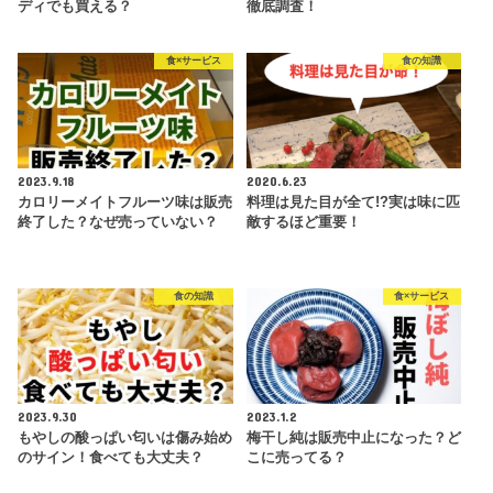
ディでも買える？
徹底調査！
食×サービス
食の知識
2023.9.18
2020.6.23
カロリーメイトフルーツ味は販売
料理は見た目が全て!?実は味に匹
終了した？なぜ売っていない？
敵するほど重要！
食の知識
食×サービス
2023.9.30
2023.1.2
もやしの酸っぱい匂いは傷み始め
梅干し純は販売中止になった？ど
のサイン！食べても大丈夫？
こに売ってる？