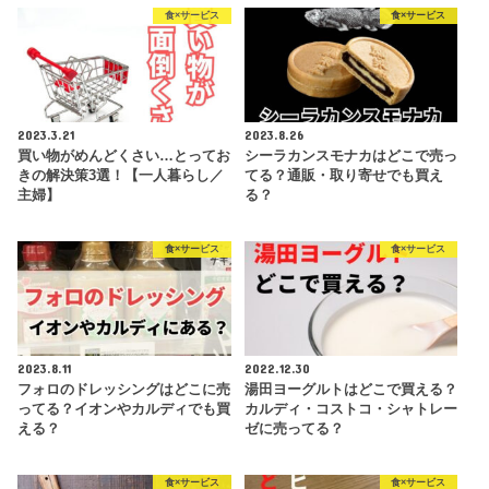
食×サービス
食×サービス
2023.3.21
2023.8.26
買い物がめんどくさい…とってお
シーラカンスモナカはどこで売っ
きの解決策3選！【一人暮らし／
てる？通販・取り寄せでも買え
主婦】
る？
食×サービス
食×サービス
2023.8.11
2022.12.30
フォロのドレッシングはどこに売
湯田ヨーグルトはどこで買える？
ってる？イオンやカルディでも買
カルディ・コストコ・シャトレー
える？
ゼに売ってる？
食×サービス
食×サービス