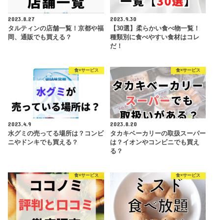
2023.8.27
2023.9.30
タルティンの店舗一覧！京都や福
【30選】柔らかい食べ物一覧！
岡、通販でも買える？
種類別に食べやすい食材はコレ
だ！
食×サービス
食×サービス
2023.4.9
2023.8.20
水グミの売ってる場所は？コンビ
タカキベーカリーの取扱スーパー
ニやドンキでも買える？
は？イオンやコンビニでも買え
る？
食×サービス
食×サービス