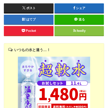
ポスト
シェア
はてブ
送る
Pocket
feedly
いつもの水と違う…！