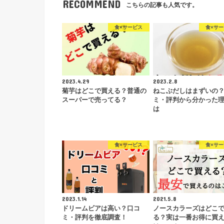
RECOMMEND
こちらの記事も人気です。
食×サービス
食×サ
2023.4.29
2023.2.8
菊芋はどこで買える？普通の
ねこぶだしはまずいの
スーパーで売ってる？
ミ・評判から分かった
は
食×サービス
食×サ
2023.1.14
2021.5.8
ドリームビアは高い？口コ
ノースカラーズはどこ
ミ・評判を徹底調査！
る？実は一番お得に買