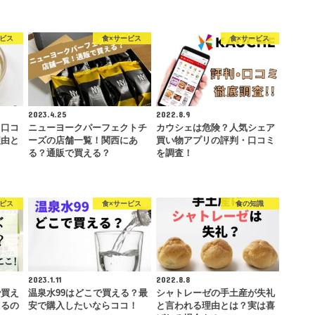
ービス
食×サービス
食×サービス
2023.4.25
2022.8.9
？口コ
ニューヨークパーフェクトチ
カウシェは危険？人気シェア
理由と
ーズの店舗一覧！関西にあ
買い物アプリの評判・口コミ
る？通販で買える？
を調査！
ービス
食×サービス
食の知識
2023.1.11
2022.8.8
で買え
温泉水99はどこで買える？最
シャトレーゼの手土産が失礼
えるの
安で購入したいならココ！
と言われる理由とは？実は喜