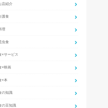
お店紹介
介護食
料理
昆虫食
食×サービス
食×映画
食×本
食の知識
食の豆知識