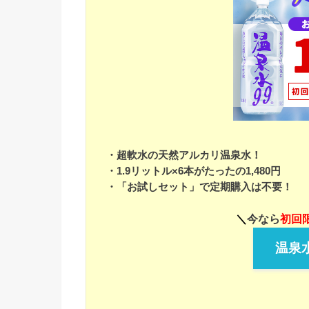
・超軟水の天然アルカリ温泉水！
・1.9リットル×6本がたったの1,480円
・「お試しセット」で定期購入は不要！
＼
今なら
初回限
温泉水