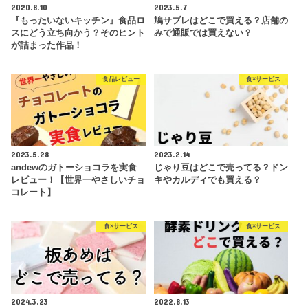
2020.8.10
2023.5.7
『もったいないキッチン』食品ロ
鳩サブレはどこで買える？店舗の
スにどう立ち向かう？そのヒント
みで通販では買えない？
が詰まった作品！
食品レビュー
食×サービス
2023.5.28
2023.2.14
andewのガトーショコラを実食
じゃり豆はどこで売ってる？ドン
レビュー！【世界一やさしいチョ
キやカルディでも買える？
コレート】
食×サービス
食×サービス
2024.3.23
2022.8.13