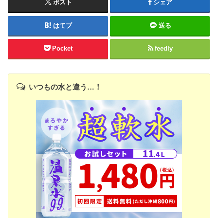
ポスト
シェア
はてブ
送る
Pocket
feedly
いつもの水と違う…！