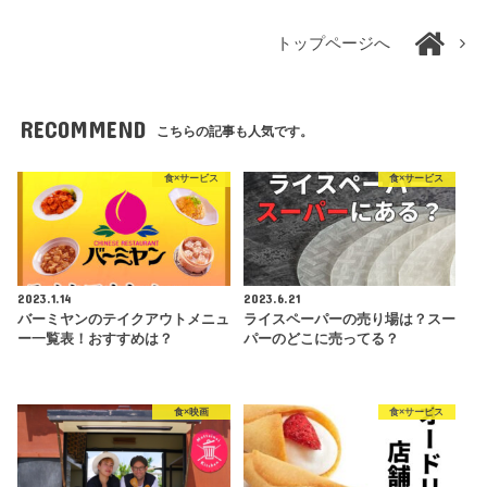
トップページへ
RECOMMEND
こちらの記事も人気です。
食×サービス
食×サービス
2023.1.14
2023.6.21
バーミヤンのテイクアウトメニュ
ライスペーパーの売り場は？スー
ー一覧表！おすすめは？
パーのどこに売ってる？
食×映画
食×サービス