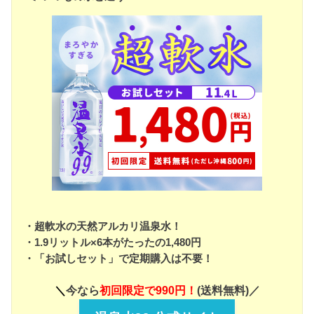
・超軟水の天然アルカリ温泉水！
・1.9リットル×6本がたったの1,480円
・「お試しセット」で定期購入は不要！
＼
今なら
初回限定で990円！
(送料無料)／