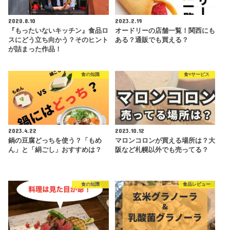
2020.8.10
2023.2.19
『もったいないキッチン』食品ロ
オードリーの店舗一覧！関西にも
スにどう立ち向かう？そのヒント
ある？通販でも買える？
が詰まった作品！
食の知識
食×サービス
2023.4.22
2023.10.12
鍋の豆腐どっちを使う？「もめ
マロンコロンが買える場所は？大
ん」と「絹ごし」おすすめは？
阪など札幌以外でも売ってる？
食の知識
食品レビュー