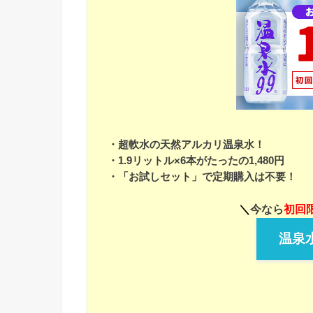
・超軟水の天然アルカリ温泉水！
・1.9リットル×6本がたったの1,480円
・「お試しセット」で定期購入は不要！
＼
今なら
初回限
温泉水