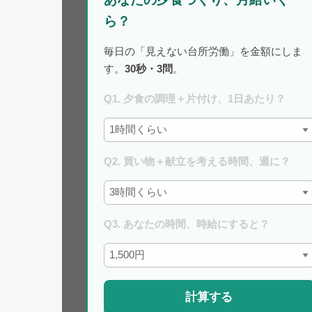
ら？
毎日の「見えない台所労働」を金額にしま
す。
30秒・3問
。
Q1. 夕食の調理＋片付け、1日あたり？
Q2. 買い物＋献立を考える時間、週に？
Q3. あなたの時間、時給にすると？
計算する