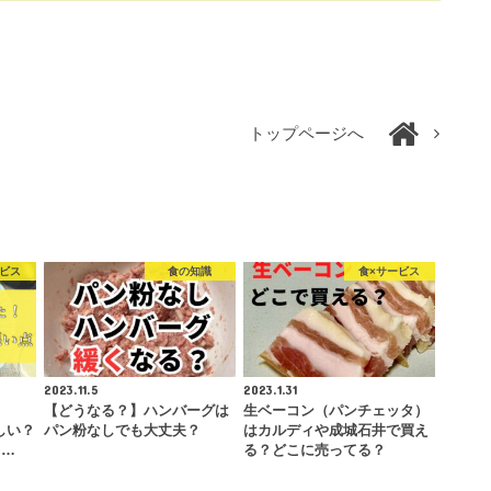
トップページへ
ービス
食の知識
食×サービス
2023.11.5
2023.1.31
【どうなる？】ハンバーグは
生ベーコン（パンチェッタ）
しい？
パン粉なしでも大丈夫？
はカルディや成城石井で買え
レ…
る？どこに売ってる？