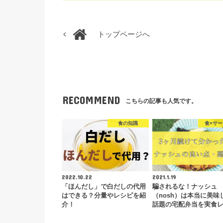
トップページへ
RECOMMEND
こちらの記事も人気です。
食の知識
食×サ
2022.10.22
2021.1.19
「ほんだし」で白だしの代用
騙されるな！ナッシュ
はできる？分量やレシピを紹
（nosh）は本当に美味
介！
話題の宅配弁当を実食