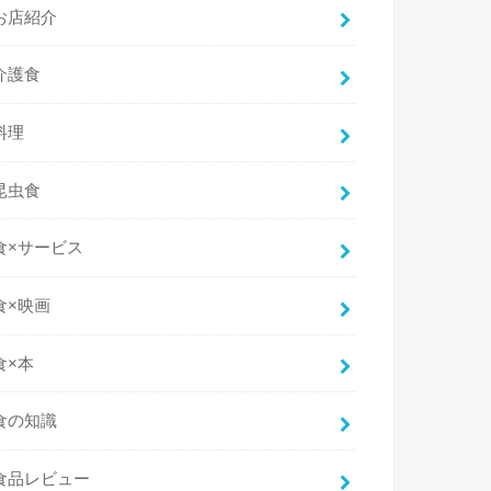
お店紹介
介護食
料理
昆虫食
食×サービス
食×映画
食×本
食の知識
食品レビュー