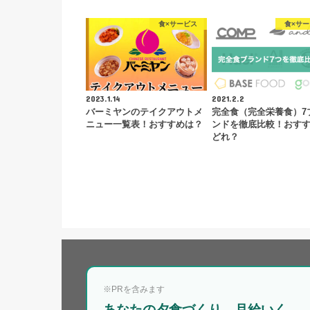
食×サービス
食×サ
2023.1.14
2021.2.2
バーミヤンのテイクアウトメ
完全食（完全栄養食）7
ニュー一覧表！おすすめは？
ンドを徹底比較！おす
どれ？
※PRを含みます
あなたの夕食づくり、月給いく