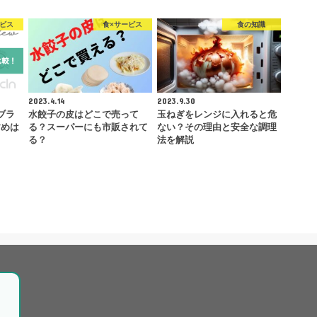
ービス
食×サービス
食の知識
2023.4.14
2023.9.30
ブラ
水餃子の皮はどこで売って
玉ねぎをレンジに入れると危
すめは
る？スーパーにも市販されて
ない？その理由と安全な調理
る？
法を解説