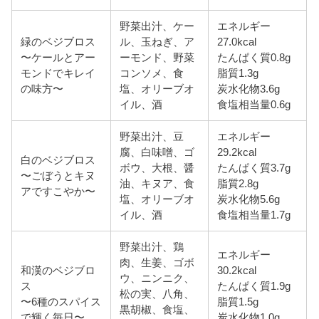
野菜出汁、ケー
エネルギー
緑のベジブロス
ル、玉ねぎ、ア
27.0kcal
〜ケールとアー
ーモンド、野菜
たんぱく質0.8g
モンドでキレイ
コンソメ、食
脂質1.3g
の味方〜
塩、オリーブオ
炭水化物3.6g
イル、酒
食塩相当量0.6g
野菜出汁、豆
エネルギー
腐、白味噌、ゴ
29.2kcal
白のベジブロス
ボウ、大根、醤
たんぱく質3.7g
〜ごぼうとキヌ
油、キヌア、食
脂質2.8g
アですこやか〜
塩、オリーブオ
炭水化物5.6g
イル、酒
食塩相当量1.7g
野菜出汁、鶏
エネルギー
肉、生姜、ゴボ
和漢のベジブロ
30.2kcal
ウ、ニンニク、
ス
たんぱく質1.9g
松の実、八角、
〜6種のスパイス
脂質1.5g
黒胡椒、食塩、
で輝く毎日〜
炭水化物1.0g