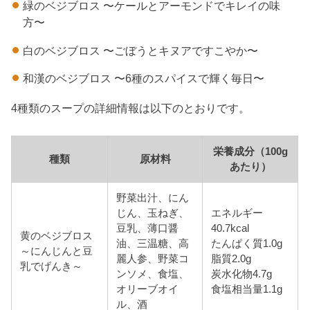
緑のベジブロス 〜ケールとアーモンドでキレイの味
方〜
白のベジブロス 〜ごぼうとキヌアですこやか〜
和漢のベジブロス 〜6種のスパイスで輝く毎日〜
4種類のスープの詳細情報は以下のとおりです。
栄養成分（100g
種類
原材料
あたり）
野菜出汁、にん
じん、玉ねぎ、
エネルギー
豆乳、薄口醤
40.7kcal
黄のベジブロス
油、三温糖、高
たんぱく質1.0g
～にんじんと豆
麗人参、野菜コ
脂質2.0g
乳でげんき～
ンソメ、食塩、
炭水化物4.7g
オリーブオイ
食塩相当量1.1g
ル、酒