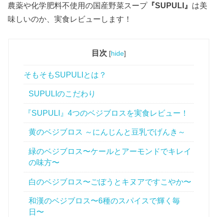
農薬や化学肥料不使用の国産野菜スープ
『SUPULI』
は美
味しいのか、実食レビューします！
目次
[
hide
]
そもそもSUPULIとは？
SUPULIのこだわり
『SUPULI』4つのベジブロスを実食レビュー！
黄のベジブロス ～にんじんと豆乳でげんき～
緑のベジブロス〜ケールとアーモンドでキレイ
の味方〜
白のベジブロス〜ごぼうとキヌアですこやか〜
和漢のベジブロス〜6種のスパイスで輝く毎
日〜