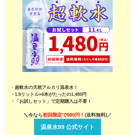
・超軟水の天然アルカリ温泉水！
・1.9リットル×6本がたったの1,480円
・「お試しセット」で定期購入は不要！
＼
今なら
初回限定で990円！
(送料無料)／
温泉水99 公式サイト