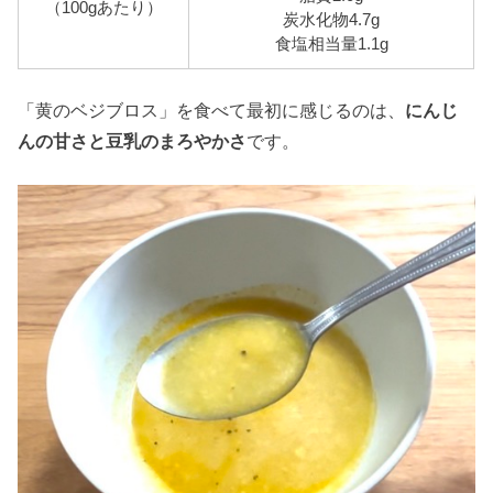
（100gあたり）
炭水化物4.7g
食塩相当量1.1g
「黄のベジブロス」を食べて最初に感じるのは、
にんじ
んの甘さと豆乳のまろやかさ
です。