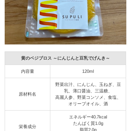
黄のベジブロス ～にんじんと豆乳でげんき～
内容量
120ml
野菜出汁、にんじん、玉ねぎ、豆
乳、薄口醤油、三温糖、
原材料名
高麗人参、野菜コンソメ、食塩、
オリーブオイル、酒
エネルギー40.7kcal
たんぱく質1.0g
栄養成分
脂質2.0g