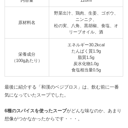
内容量
120ml
野菜出汁、鶏肉、生姜、ゴボウ、
ニンニク、
原材料名
松の実、八角、黒胡椒、食塩、オ
リーブオイル、酒
エネルギー30.2kcal
たんぱく質1.9g
栄養成分
脂質1.5g
（100gあたり）
炭水化物1.0g
食塩相当量0.5g
最後に紹介する「和漢のベジブロス」は、飲む前に一番
気になっていたスープでした。
6種のスパイスを使ったスープ
がどんな味なのか、あまり
想像がつかなかったからです・・・。