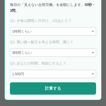
毎日の「見えない台所労働」を金額にします。
30秒・
3問
。
Q1. 夕食の調理＋片付け、1日あたり？
Q2. 買い物＋献立を考える時間、週に？
Q3. あなたの時間、時給にすると？
計算する