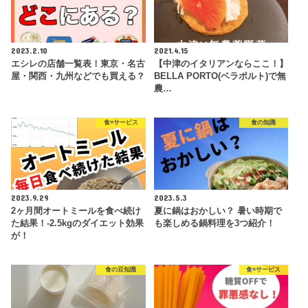
2023.2.10
2021.4.15
エシレの店舗一覧表！東京・名古
【中津のイタリアンならここ！】
屋・関西・九州などでも買える？
BELLA PORTO(ベラポルト)で無
農…
食×サービス
食の知識
2023.9.29
2023.5.3
2ヶ月間オートミールを食べ続け
夏に鍋はおかしい？ 暑い時期で
た結果！-2.5kgのダイエット効果
も楽しめる鍋料理を3つ紹介！
が！
食の豆知識
食×サービス