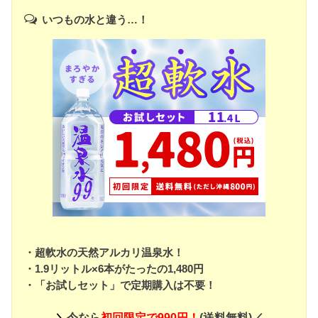
いつもの水と違う…！
・超軟水の天然アルカリ温泉水！
・1.9リットル×6本がたったの1,480円
・「お試しセット」で定期購入は不要！
＼
今なら
初回限定で990円！
(送料無料)／