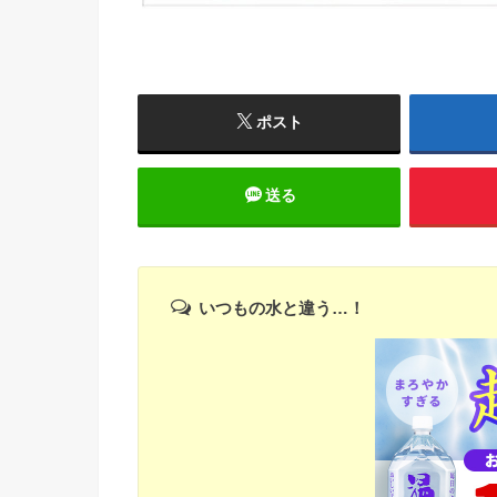
ポスト
送る
いつもの水と違う…！