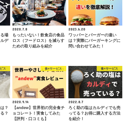
2020.7.8
2023.6.20
える場
もったいない！飲食店の食品
ワッパーとバーガーの違い
カルデ
ロス（フードロス）を減らす
は？実際にバーガーキングに
ための取り組みを紹介
問い合わせてみた！
ービス
食×サービス
食×サービス
2020.9.14
2022.8.7
場は？
【andew】世界初の完全食チ
ろく助の塩はカルディでも売
てる？
ョコレート！実食してみた
ってる？お得に購入する方法
【評判・口コミも】
を紹介！