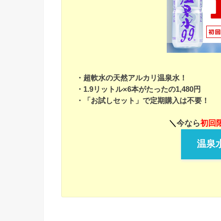
・超軟水の天然アルカリ温泉水！
・1.9リットル×6本がたったの1,480円
・「お試しセット」で定期購入は不要！
＼
今なら
初回限
温泉水