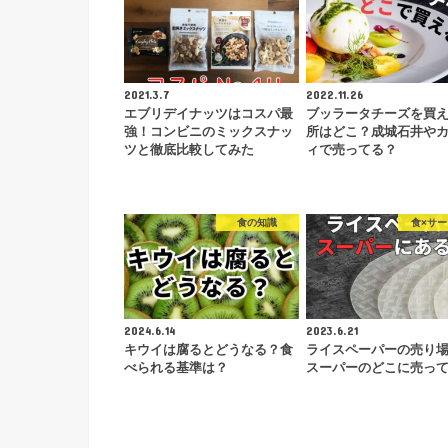
2021.3.7
2022.11.26
エブリデイナッツはコスパ最
ブッラータチーズを買
強！コンビニのミックスナッ
所はどこ？成城石井や
ツと徹底比較してみた
ィで売ってる？
食の知識
食×サ
2024.6.14
2023.6.21
キウイは腐るとどうなる？食
ライスペーパーの売り
べられる基準は？
スーパーのどこに売っ