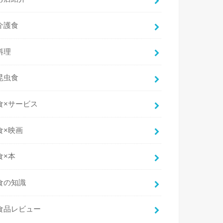
介護食
料理
昆虫食
食×サービス
食×映画
食×本
食の知識
食品レビュー