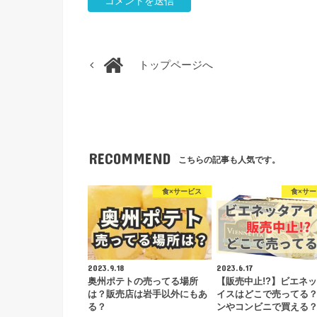
トップページへ
RECOMMEND
こちらの記事も人気です。
食×サービス
食×サ
2023.9.18
2023.6.17
奥州ポテトの売ってる場所
【販売中止!?】ビエネ
は？販売店は岩手以外にもあ
イスはどこで売ってる
る？
ンやコンビニで買える