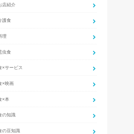
お店紹介
介護食
料理
昆虫食
食×サービス
食×映画
食×本
食の知識
食の豆知識