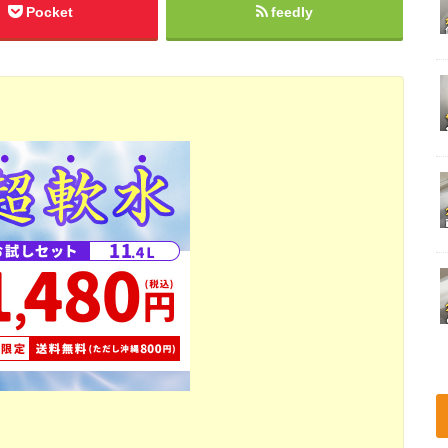
Pocket
feedly