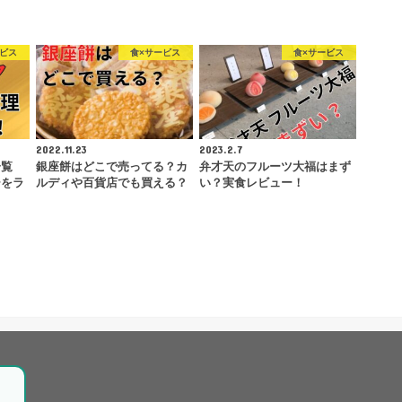
ービス
食×サービス
食×サービス
2022.11.23
2023.2.7
一覧
銀座餅はどこで売ってる？カ
弁才天のフルーツ大福はまず
ーをラ
ルディや百貨店でも買える？
い？実食レビュー！