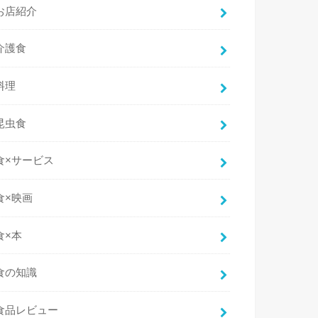
お店紹介
介護食
料理
昆虫食
食×サービス
食×映画
食×本
食の知識
食品レビュー