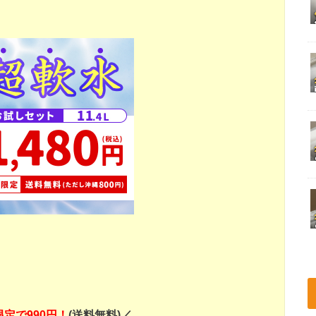
定で990円！
(送料無料)／