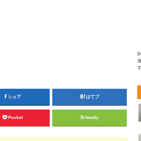
B
シェア
はてブ
Pocket
feedly