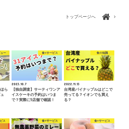
トップページへ
ビュー
食×サービス
食の知識
2023.10.7
2022.11.13
かほら
【独自調査】サーティワンア
台湾産パイナップルはどこで
ビュ
イスケーキの予約はいつま
売ってる？イオンでも買え
で？実際に5店舗で確認！
る？
ービス
食×サービス
食×サービス