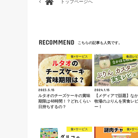
トップページへ
RECOMMEND
こちらの記事も人気です。
食×サービス
食品レ
2023.5.15
2024.1.15
ルタオのチーズケーキの賞味
【メディアで話題】な
期限は48時間！？どれくらい
牧場のぷりんを実食レ
日持ちするの？
ー！
食×サービス
食×サ