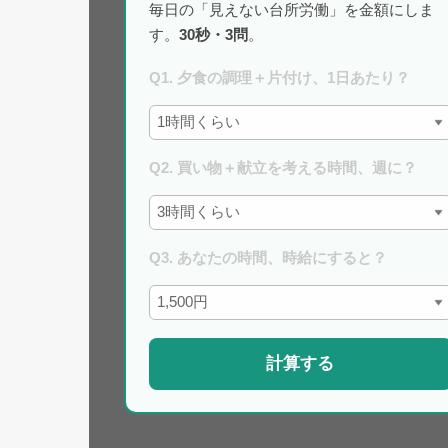
毎日の「見えない台所労働」を金額にしま
す。
30秒・3問
。
Q1. 夕食の調理＋片付け、1日あたり？
Q2. 買い物＋献立を考える時間、週に？
Q3. あなたの時間、時給にすると？
計算する