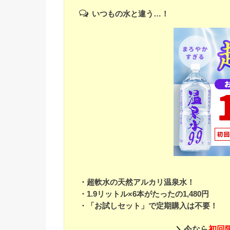
いつもの水と違う…！
・超軟水の天然アルカリ温泉水！
・1.9リットル×6本がたったの1,480円
・「お試しセット」で定期購入は不要！
＼
今なら
初回限