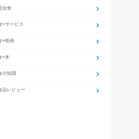
昆虫食
食×サービス
食×映画
食×本
食の知識
食品レビュー