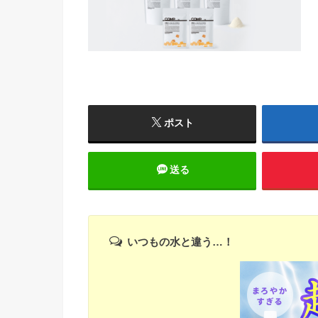
ポスト
送る
いつもの水と違う…！