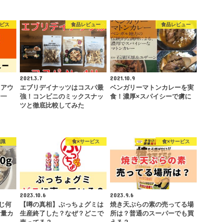
ービス
食品レビュー
食品レビュー
2021.3.7
2021.10.9
クアウ
エブリデイナッツはコスパ最
ベンガリーマトンカレーを実
ー一
強！コンビニのミックスナッ
食！濃厚×スパイシーで虜に
ツと徹底比較してみた
知識
食×サービス
食×サービス
2023.10.6
2023.9.6
じ何
【噂の真相】ぷっちょグミは
焼き天ぷらの素の売ってる場
計量カ
生産終了した？なぜ？どこで
所は？普通のスーパーでも買