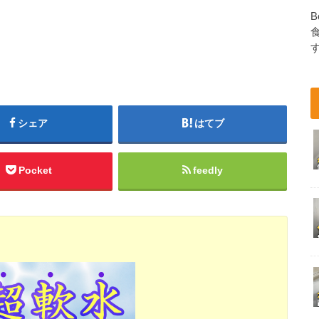
B
シェア
はてブ
Pocket
feedly