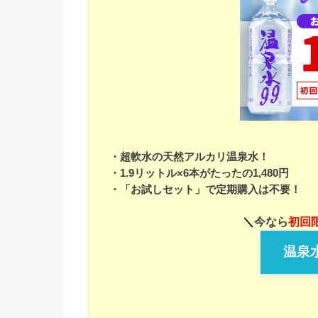
・超軟水の天然アルカリ温泉水！
・1.9リットル×6本がたったの1,480円
・「お試しセット」で定期購入は不要！
＼
今なら
初回限
温泉水