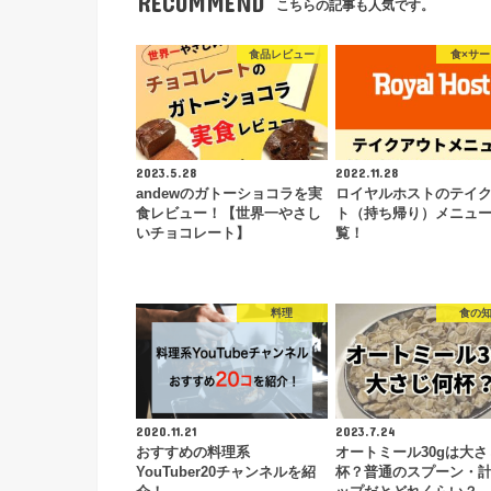
RECOMMEND
こちらの記事も人気です。
食品レビュー
食×サ
2023.5.28
2022.11.28
andewのガトーショコラを実
ロイヤルホストのテイ
食レビュー！【世界一やさし
ト（持ち帰り）メニュ
いチョコレート】
覧！
料理
食の
2020.11.21
2023.7.24
おすすめの料理系
オートミール30gは大さ
YouTuber20チャンネルを紹
杯？普通のスプーン・