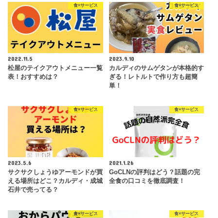
食×サービス
食×サービス
2022.11.5
2023.9.10
松屋のテイクアウトメニュー一覧
カルディのサムゲタンが本格的す
表！おすすめは？
ぎる！レトルトで作り方も超簡
単！
食×サービス
食×サービス
2023.5.6
2021.1.26
サクサクしょうゆアーモンドが買
GoCLNの評判はどう？話題の完
える場所はどこ？カルディ・成城
全食の口コミを徹底調査！
石井で売ってる？
食×サービス
食×サービス