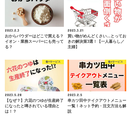
2023.2.3
2023.3.21
おからパウダーはどこで買える？
買い物がめんどくさい…とってお
イオン・業務スーパーにも売って
きの解決策3選！【一人暮らし／
る？
主婦】
食×サービス
食×サービス
2023.5.28
2023.2.5
【なぜ？】六花のつゆが生産終了
串カツ田中テイクアウトメニュー
になったと噂されている理由と
一覧！ネット予約・注文方法も解
は！？
説