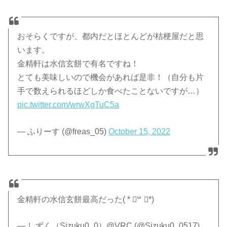
おそらくですが、都内だとほとんどが桔梗屋だと思
います。
金精軒は水信玄餅で有名ですね！
とても美味しいので機会があれば是非！（自分も片
手で数えられるほどしか食べたことないですが…）
pic.twitter.com/wrwXgTuC5a
— ふりーす (@freas_05)
October 15, 2022
金精軒の水信玄餅最高だった( * ॑꒳ ॑*)
— しずく（Sizuku0_0）@VRC (@Sizuku0_0517)