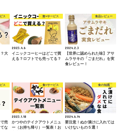
ービス
食×サービス
食品レビュー
2023.4.6
2024.2.3
る？大
イニックコーヒーはどこで買
【世界に認められた味】アサ
える？ロフトでも売ってる？
ムラサキの「ごまだれ」を実
食レビュー！
ービス
食×サービス
食の知識
2023.1.18
2024.6.14
こで売
かつやのテイクアウトメニュ
要注意！ぬか漬けに入れては
ってな
ー（お持ち帰り）一覧表！お
いけないもの５選！