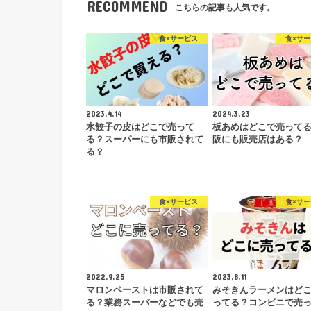
RECOMMEND
こちらの記事も人気です。
食×サービス
食×サ
2023.4.14
2024.3.23
水餃子の皮はどこで売って
板あめはどこで売って
る？スーパーにも市販されて
阪にも販売店はある？
る？
食×サービス
食×サ
2022.9.25
2023.8.11
マロンペーストは市販されて
みそきんラーメンはど
る？業務スーパーなどでも売
ってる？コンビニで売