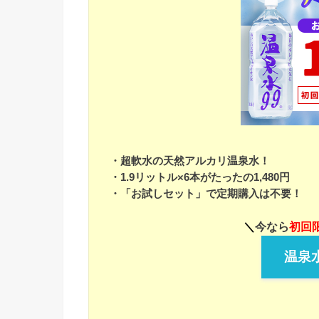
・超軟水の天然アルカリ温泉水！
・1.9リットル×6本がたったの1,480円
・「お試しセット」で定期購入は不要！
＼
今なら
初回限
温泉水