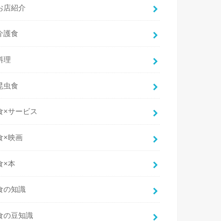
お店紹介
介護食
料理
昆虫食
食×サービス
食×映画
食×本
食の知識
食の豆知識