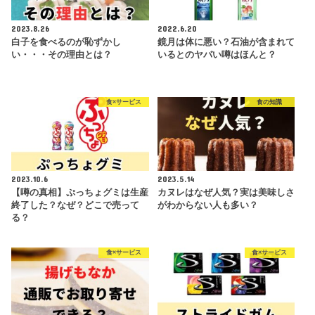
2023.8.26
2022.6.20
白子を食べるのが恥ずかし
鏡月は体に悪い？石油が含まれて
い・・・その理由とは？
いるとのヤバい噂はほんと？
食×サービス
食の知識
2023.10.6
2023.5.14
【噂の真相】ぷっちょグミは生産
カヌレはなぜ人気？実は美味しさ
終了した？なぜ？どこで売って
がわからない人も多い？
る？
食×サービス
食×サービス