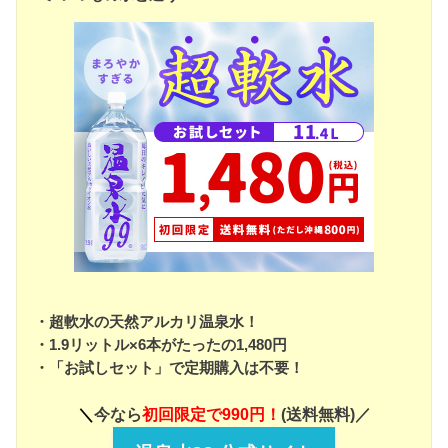
・超軟水の天然アルカリ温泉水！
・1.9リットル×6本がたったの1,480円
・「お試しセット」で定期購入は不要！
＼
今なら
初回限定で990円！
(送料無料)／