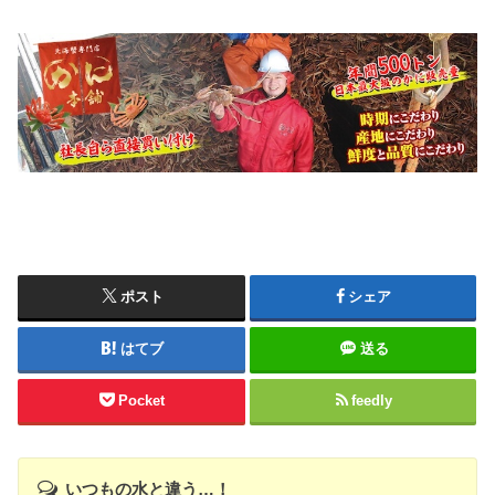
ポスト
シェア
はてブ
送る
Pocket
feedly
いつもの水と違う…！