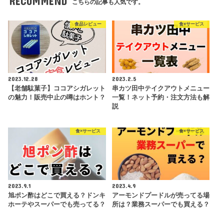
RECOMMEND
こちらの記事も人気です。
食品レビュー
食×サービス
2023.12.28
2023.2.5
【老舗駄菓子】ココアシガレット
串カツ田中テイクアウトメニュー
の魅力！販売中止の噂はホント？
一覧！ネット予約・注文方法も解
説
食×サービス
食×サービス
2023.9.1
2023.4.9
旭ポン酢はどこで買える？ドンキ
アーモンドプードルが売ってる場
ホーテやスーパーでも売ってる？
所は？業務スーパーでも買える？