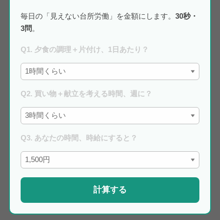
毎日の「見えない台所労働」を金額にします。
30秒・
3問
。
Q1. 夕食の調理＋片付け、1日あたり？
Q2. 買い物＋献立を考える時間、週に？
Q3. あなたの時間、時給にすると？
計算する