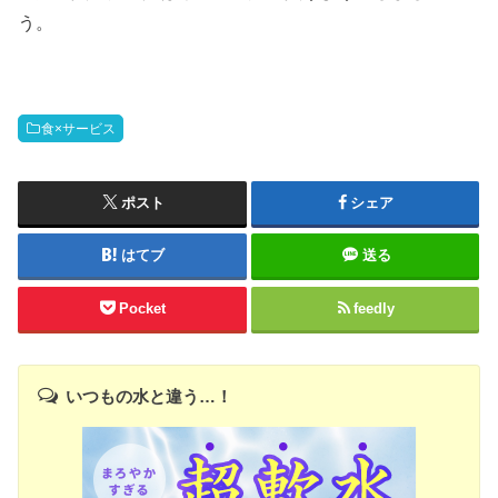
う。
食×サービス
ポスト
シェア
はてブ
送る
Pocket
feedly
いつもの水と違う…！