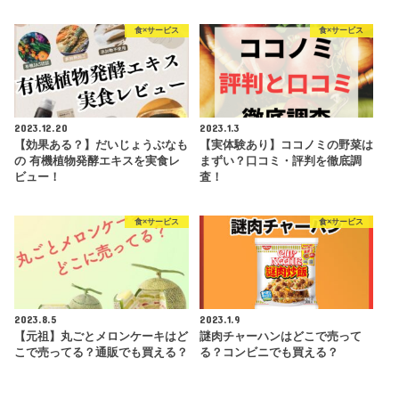
食×サービス
食×サービス
2023.12.20
2023.1.3
【効果ある？】だいじょうぶなも
【実体験あり】ココノミの野菜は
の 有機植物発酵エキスを実食レ
まずい？口コミ・評判を徹底調
ビュー！
査！
食×サービス
食×サービス
2023.8.5
2023.1.9
【元祖】丸ごとメロンケーキはど
謎肉チャーハンはどこで売って
こで売ってる？通販でも買える？
る？コンビニでも買える？