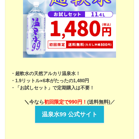
・超軟水の天然アルカリ温泉水！
・1.9リットル×6本がたったの1,480円
・「お試しセット」で定期購入は不要！
＼
今なら
初回限定で990円！
(送料無料)／
温泉水99 公式サイト