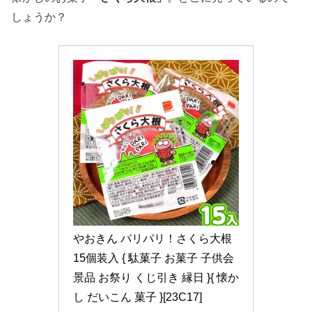
しょうか？
やおきん パリパリ！さくら大根 
15個装入 { 駄菓子 お菓子 子供会 
景品 お祭り くじ引き 縁日 }{ 懐か
し だいこん 菓子 }[23C17]