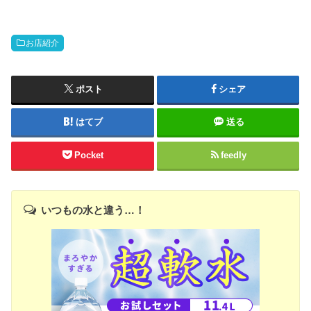
お店紹介
ポスト
シェア
はてブ
送る
Pocket
feedly
いつもの水と違う…！