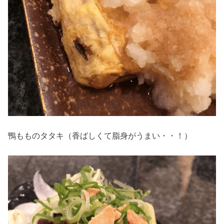
鴨もものタタキ（香ばしくて脂身がうまい・・！）