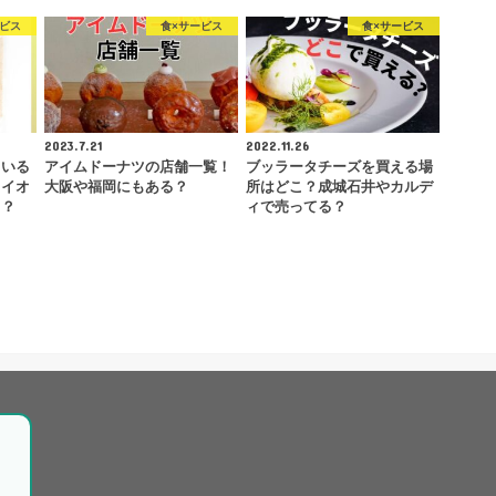
ービス
食×サービス
食×サービス
2023.7.21
2022.11.26
ている
アイムドーナツの店舗一覧！
ブッラータチーズを買える場
・イオ
大阪や福岡にもある？
所はどこ？成城石井やカルデ
る？
ィで売ってる？