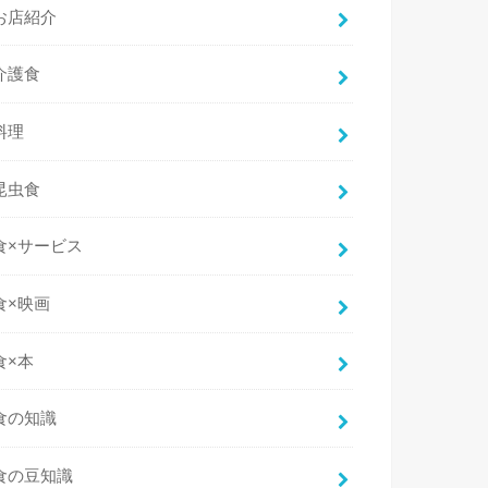
お店紹介
介護食
料理
昆虫食
食×サービス
食×映画
食×本
食の知識
食の豆知識