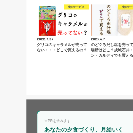
食×サービス
食×サ
2022.7.24
2023.4.7
グリコのキャラメルが売って
のどぐろだし塩を売っ
ない・・・どこで買えるの？
場所はどこ？成城石井
ン・カルディでも買え
※PRを含みます
あなたの夕食づくり、月給いく