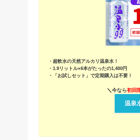
・超軟水の天然アルカリ温泉水！
・1.9リットル×6本がたったの1,480円
・「お試しセット」で定期購入は不要！
＼
今なら
初回限
温泉水