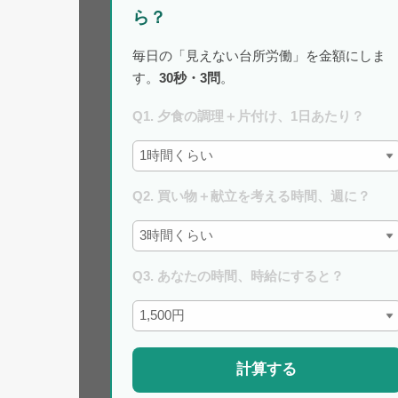
ら？
毎日の「見えない台所労働」を金額にしま
す。
30秒・3問
。
Q1. 夕食の調理＋片付け、1日あたり？
Q2. 買い物＋献立を考える時間、週に？
Q3. あなたの時間、時給にすると？
計算する