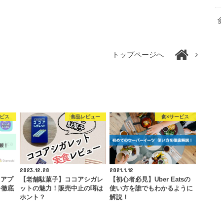
トップページへ
ービス
食品レビュー
食×サービス
2023.12.28
2021.1.12
）アプ
【老舗駄菓子】ココアシガレ
【初心者必見】Uber Eatsの
を徹底
ットの魅力！販売中止の噂は
使い方を誰でもわかるように
ホント？
解説！