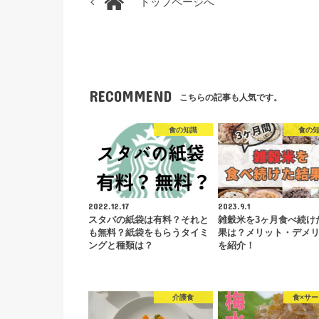
トップページへ
RECOMMEND
こちらの記事も人気です。
食の知識
食の
2022.12.17
2023.9.1
スタバの紙袋は有料？それと
雑穀米を3ヶ月食べ続け
も無料？紙袋をもらうタイミ
果は？メリット・デメ
ングと種類は？
を紹介！
介護食
食×サ