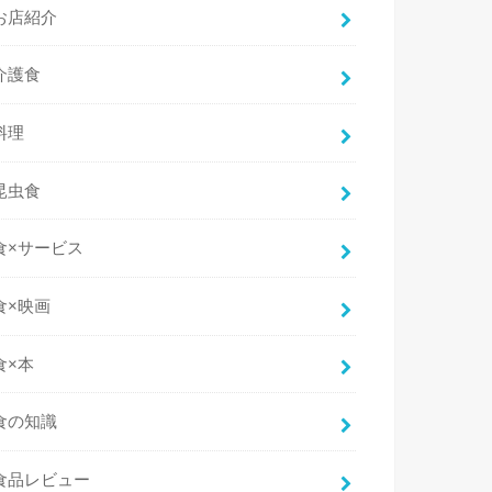
お店紹介
介護食
料理
昆虫食
食×サービス
食×映画
食×本
食の知識
食品レビュー