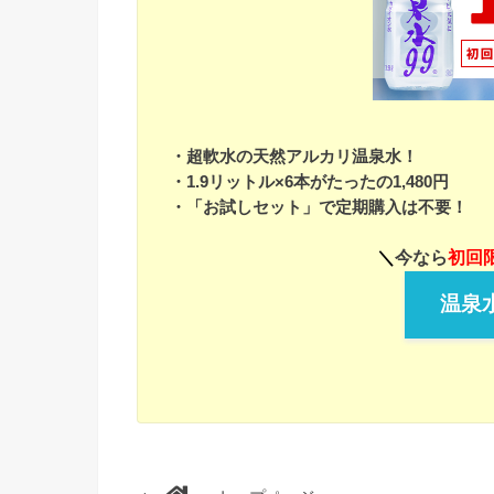
・超軟水の天然アルカリ温泉水！
・1.9リットル×6本がたったの1,480円
・「お試しセット」で定期購入は不要！
＼
今なら
初回限
温泉水