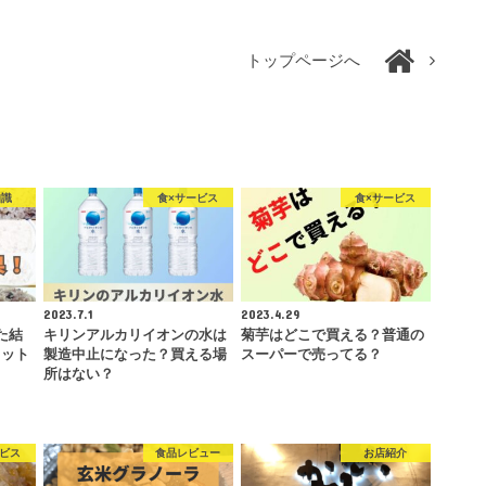
トップページへ
知識
食×サービス
食×サービス
2023.7.1
2023.4.29
た結
キリンアルカリイオンの水は
菊芋はどこで買える？普通の
リット
製造中止になった？買える場
スーパーで売ってる？
所はない？
ービス
食品レビュー
お店紹介