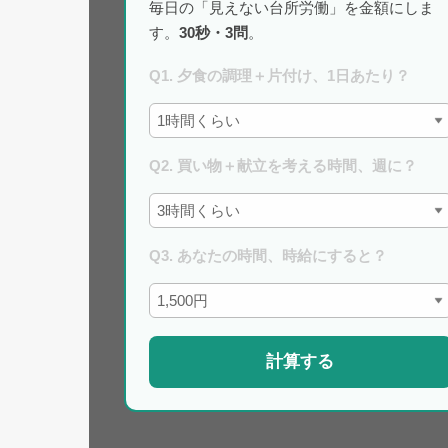
毎日の「見えない台所労働」を金額にしま
す。
30秒・3問
。
Q1. 夕食の調理＋片付け、1日あたり？
Q2. 買い物＋献立を考える時間、週に？
Q3. あなたの時間、時給にすると？
計算する