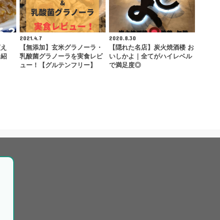
2021.4.7
2020.8.30
買え
【無添加】玄米グラノーラ・
【隠れた名店】炭火焼酒楼 お
を紹
乳酸菌グラノーラを実食レビ
いしかよ｜全てがハイレベル
ュー！【グルテンフリー】
で満足度◎