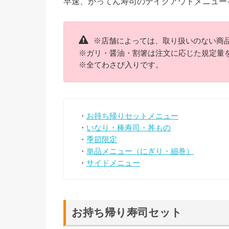
早速、がってん寿司のテイクアウトメニュー
※店舗によっては、取り扱いのない商
※ガリ・醤油・割箸は注文に応じた規定量
※全てわさび入りです。
・
お持ち帰りセットメニュー
・
いなり・棒寿司・丼もの
・
季節限定
・
単品メニュー（にぎり・細巻）
・
サイドメニュー
お持ち帰り寿司セット