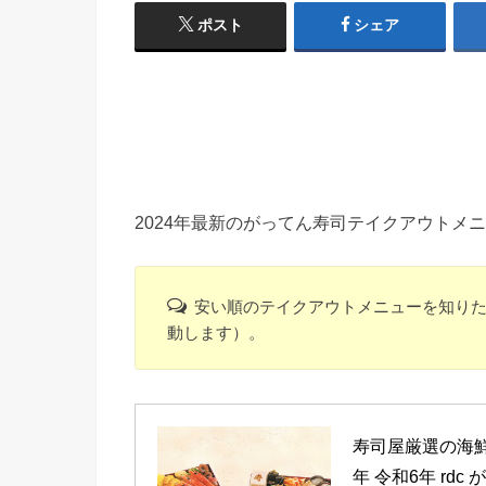
ポスト
シェア
2024年最新のがってん寿司テイクアウトメ
安い順のテイクアウトメニューを知り
動します）。
寿司屋厳選の海鮮
年 令和6年 rd