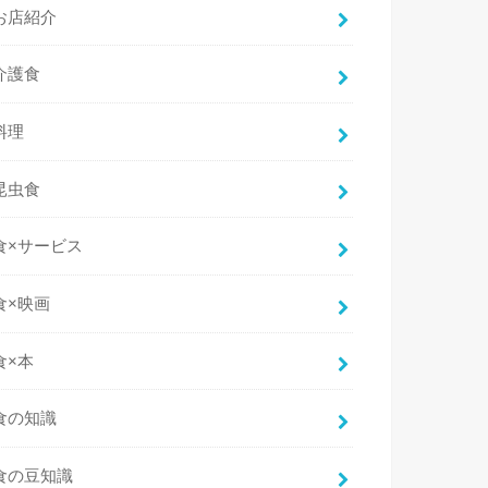
お店紹介
介護食
料理
昆虫食
食×サービス
食×映画
食×本
食の知識
食の豆知識