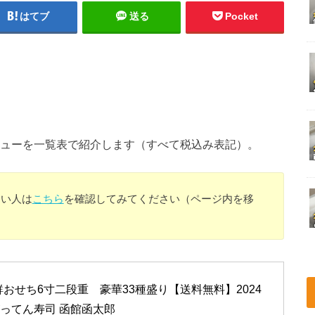
はてブ
送る
Pocket
ニューを一覧表で紹介します（すべて税込み表記）。
たい人は
こちら
を確認してみてください（ページ内を移
おせち6寸二段重　豪華33種盛り【送料無料】2024
c がってん寿司 函館函太郎