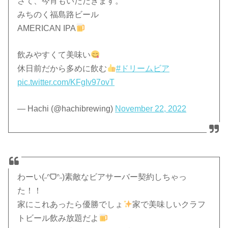
さて、今宵もいただきます。
みちのく福島路ビール
AMERICAN IPA
飲みやすくて美味い
休日前だから多めに飲む
#ドリームビア
pic.twitter.com/KFgIv97ovT
— Hachi (@hachibrewing)
November 22, 2022
わーい(˶ᐢᗜᐢ˶)素敵なビアサーバー契約しちゃっ
た！！
家にこれあったら優勝でしょ
家で美味しいクラフ
トビール飲み放題だよ