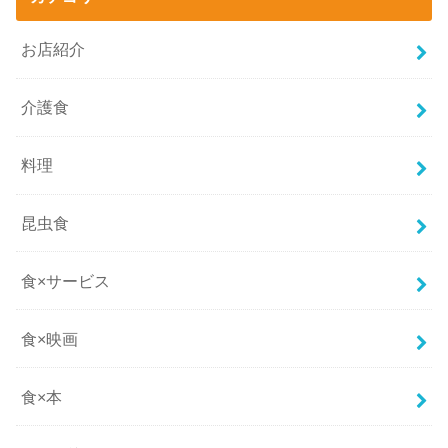
お店紹介
介護食
料理
昆虫食
食×サービス
食×映画
食×本