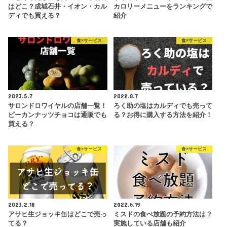
はどこ？成城石井・イオン・カル
カロリーメニューをランキングで
ディでも買える？
紹介
食×サービス
食×サービス
2023.5.7
2022.8.7
サロンドロワイヤルの店舗一覧！
ろく助の塩はカルディでも売って
ピーカンナッツチョコは通販でも
る？お得に購入する方法を紹介！
買える？
食×サービス
食×サービス
2023.2.18
2022.6.19
アサヒ生ジョッキ缶はどこで売っ
ミスドの食べ放題の予約方法は？
てる？
実施している店舗も紹介