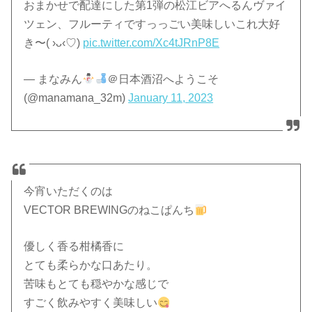
おまかせで配達にした第1弾の松江ビアへるんヴァイ
ツェン、フルーティですっっごい美味しいこれ大好
き〜( ›ᴗ‹♡)
pic.twitter.com/Xc4tJRnP8E
— まなみん
＠日本酒沼へようこそ
(@manamana_32m)
January 11, 2023
今宵いただくのは
VECTOR BREWINGのねこぱんち
優しく香る柑橘香に
とても柔らかな口あたり。
苦味もとても穏やかな感じで
すごく飲みやすく美味しい