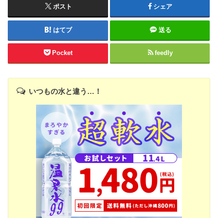
ポスト
シェア
はてブ
送る
Pocket
feedly
いつもの水と違う…！