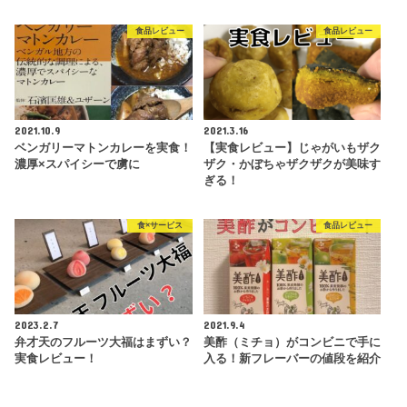
食品レビュー
食品レビュー
2021.10.9
2021.3.16
ベンガリーマトンカレーを実食！
【実食レビュー】じゃがいもザク
濃厚×スパイシーで虜に
ザク・かぼちゃザクザクが美味す
ぎる！
食×サービス
食品レビュー
2023.2.7
2021.9.4
弁才天のフルーツ大福はまずい？
美酢（ミチョ）がコンビニで手に
実食レビュー！
入る！新フレーバーの値段を紹介