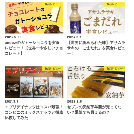
食品レビュー
食品レビュー
2023.5.28
2024.2.3
andewのガトーショコラを実食
【世界に認められた味】アサムラ
レビュー！【世界一やさしいチョ
サキの「ごまだれ」を実食レビュ
コレート】
ー！
食品レビュー
食品レビュー
2021.3.7
2022.2.8
エブリデイナッツはコスパ最強！
セブンの安納芋羊羹が売ってな
コンビニのミックスナッツと徹底
い？通販でも買えるの？
比較してみた