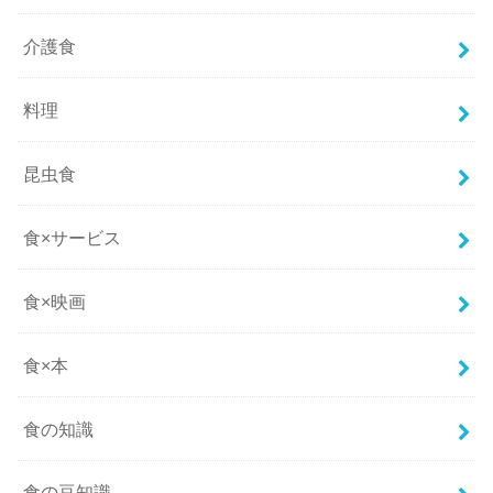
介護食
料理
昆虫食
食×サービス
食×映画
食×本
食の知識
食の豆知識